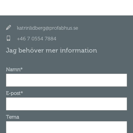
katrinlidberg@profabhus.se
+46 7 0554 7884
Jag behöver mer information
Namn*
E-post*
Tema